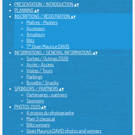
PRESENTATION / INTRODUCTION
▴
▾
PLANNING
▴
▾
INSCRIPTIONS / REGISTRATION
▴
▾
Maîtres - Masters
Accession
Amateurs
Blitz
7° Open Maurice DAVID
INFORMATIONS / GENERAL INFORMATIONS
▴
▾
Sorties / Outings 2026
Accès - Access
Visites / Tours
Parkings
Buvette / Snacks
SPONSORS / PARTNERS
▴
▾
Partenaires - partners
Sponsors
PHOTOS 2025
▴
▾
A propos du photographe
Main 3 classical
Blitz winners
Open Maurice DAVID photos and winners