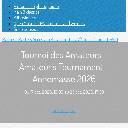
A propos du photographe
Main 3 classical
Blitz winners
Open Maurice DAVID photos and winners
Simultaneous
Maîtres - Masters
Accession
Amateurs
Blitz
7° Open Maurice DAVID
Tournoi des Amateurs -
Amateur's Tournament -
Annemasse 2026
Du 17 oct. 2026, 16:00 au 23 oct. 2026, 17:30
Je participe !