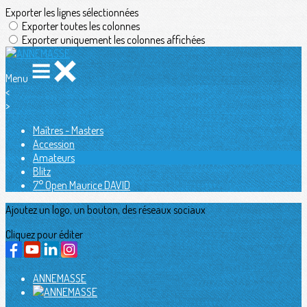
Exporter les lignes sélectionnées
Exporter toutes les colonnes
Exporter uniquement les colonnes affichées
Menu
<
>
Maîtres - Masters
Accession
Amateurs
Blitz
7° Open Maurice DAVID
Ajoutez un logo, un bouton, des réseaux sociaux
Cliquez pour éditer
ANNEMASSE