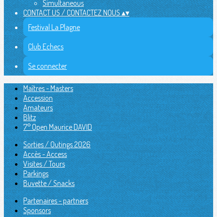
Simultaneous
CONTACT US / CONTACTEZ NOUS
▴
▾
Festival La Plagne
Club Echecs
Se connecter
Maîtres - Masters
Accession
Amateurs
Blitz
7° Open Maurice DAVID
Sorties / Outings 2026
Accès - Access
Visites / Tours
Parkings
Buvette / Snacks
Partenaires - partners
Sponsors